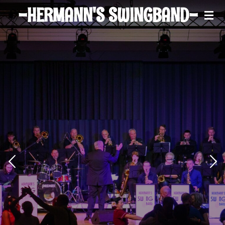
-HERMANN'S SWINGBAND-
Zum
Hauptinhalt
springen